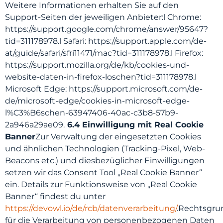
Weitere Informationen erhalten Sie auf den
Support-Seiten der jeweiligen Anbieter:l Chrome:
https://support.google.com/chrome/answer/95647?
tid=311178978.l Safari: https://support.apple.com/de-
at/guide/safari/sfri11471/mac?tid=311178978.l Firefox:
https://support.mozilla.org/de/kb/cookies-und-
website-daten-in-firefox-loschen?tid=311178978.l
Microsoft Edge: https://support.microsoft.com/de-
de/microsoft-edge/cookies-in-microsoft-edge-
l%C3%B6schen-63947406-40ac-c3b8-57b9-
2a946a29ae09.
6.4 Einwilligung mit Real Cookie
Banner
Zur Verwaltung der eingesetzten Cookies
und ähnlichen Technologien (Tracking-Pixel, Web-
Beacons etc.) und diesbezüglicher Einwilligungen
setzen wir das Consent Tool „Real Cookie Banner“
ein. Details zur Funktionsweise von „Real Cookie
Banner“ findest du unter
https://devowl.io/de/rcb/datenverarbeitung/
.Rechtsgru
für die Verarbeitung von personenbezogenen Daten