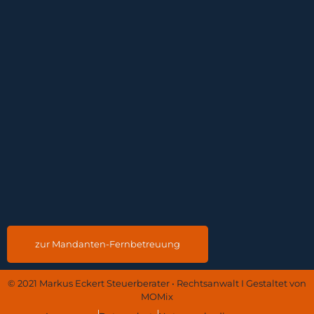
zur Mandanten-Fernbetreuung
© 2021 Markus Eckert Steuerberater • Rechtsanwalt I Gestaltet von
MOMix